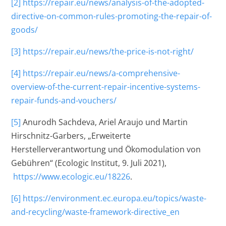
[2]
https://repair.eu/news/analysis-of-the-adopted-
directive-on-common-rules-promoting-the-repair-of-
goods/
[3]
https://repair.eu/news/the-price-is-not-right/
[4]
https://repair.eu/news/a-comprehensive-
overview-of-the-current-repair-incentive-systems-
repair-funds-and-vouchers/
[5]
Anurodh Sachdeva, Ariel Araujo und Martin
Hirschnitz-Garbers, „Erweiterte
Herstellerverantwortung und Ökomodulation von
Gebühren“ (Ecologic Institut, 9. Juli 2021),
https://www.ecologic.eu/18226
.
[6]
https://environment.ec.europa.eu/topics/waste-
and-recycling/waste-framework-directive_en