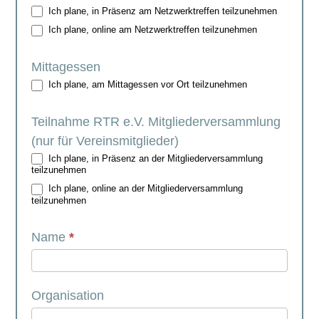
Ich plane, in Präsenz am Netzwerktreffen teilzunehmen
RTR-
Ich plane, online am Netzwerktreffen teilzunehmen
Veranstaltungen
am
Mittagessen
7.
Ich plane, am Mittagessen vor Ort teilzunehmen
Oktober
2024
Teilnahme RTR e.V. Mitgliederversammlung
(hybrid/Berlin)
(nur für Vereinsmitglieder)
Ich plane, in Präsenz an der Mitgliederversammlung
teilzunehmen
Ich plane, online an der Mitgliederversammlung
teilzunehmen
Name
*
Organisation