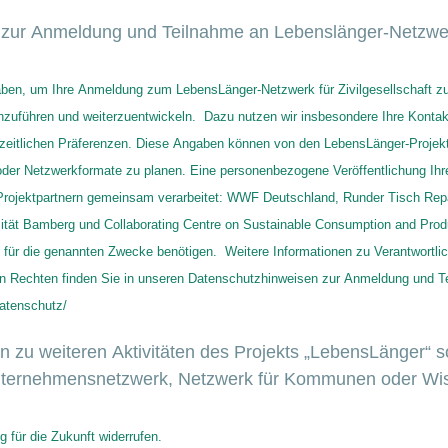
e zur Anmeldung und Teilnahme an Lebenslänger-Netzw
rchzuführen und weiterzuentwickeln. Dazu nutzen wir insbesondere Ihre Konta
itlichen Präferenzen. Diese Angaben können von den LebensLänger-Projektp
er Netzwerkformate zu planen. Eine personenbezogene Veröffentlichung Ihre
ojektpartnern gemeinsam verarbeitet: WWF Deutschland, Runder Tisch Reparat
ität Bamberg und Collaborating Centre on Sustainable Consumption and Prod
en für die genannten Zwecke benötigen. Weitere Informationen zu Verantwortl
ren Rechten finden Sie in unseren Datenschutzhinweisen zur Anmeldung und 
datenschutz/
en zu weiteren Aktivitäten des Projekts „LebensLänger“
Unternehmensnetzwerk, Netzwerk für Kommunen oder Wi
g für die Zukunft widerrufen.