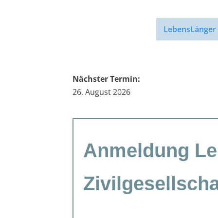
LebensLänger
Nächster Termin:
26. August 2026
Anmeldung
Anmeldung Le
LebensLänger-
Netzwerk
für
Zivilgesellscha
Zivilgesellschaft