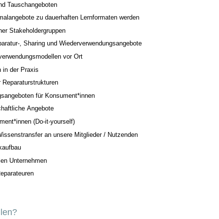
und Tauschangeboten
nmalangebote zu dauerhaften Lernformaten werden
ner Stakeholdergruppen
Reparatur-, Sharing und Wiederverwendungsangebote
rverwendungsmodellen vor Ort
in der Praxis
 Reparaturstrukturen
egsangeboten für Konsument*innen
chaftliche Angebote
nt*innen (Do-it-yourself)
Wissenstransfer an unsere Mitglieder / Nutzenden
kaufbau
alen Unternehmen
Reparateuren
ilen?