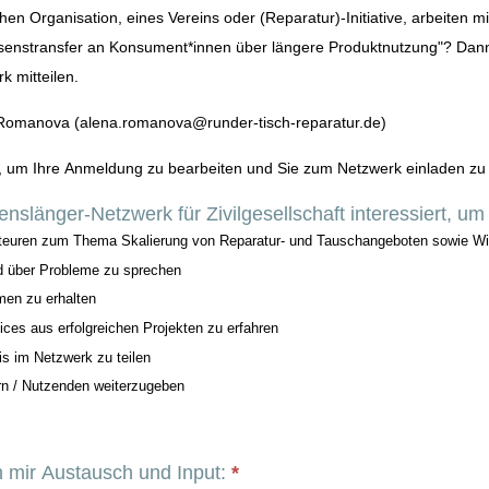
tlichen Organisation, eines Vereins oder (Reparatur)-Initiative, arbeit
senstransfer an Konsument*innen über längere Produktnutzung"? Dann 
 mitteilen.
a Romanova (alena.romanova@runder-tisch-reparatur.de)
ir, um Ihre Anmeldung zu bearbeiten und Sie zum Netzwerk einladen zu
nslänger-Netzwerk für Zivilgesellschaft interessiert, u
Akteuren zum Thema Skalierung von Reparatur- und Tauschangeboten sowie W
d über Probleme zu sprechen
men zu erhalten
ces aus erfolgreichen Projekten zu erfahren
s im Netzwerk zu teilen
rn / Nutzenden weiterzugeben
 mir Austausch und Input:
*