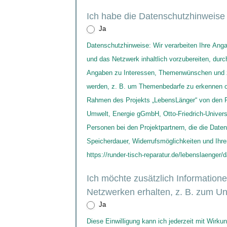
Ich habe die Datenschutzhinweis
Ja
Datenschutzhinweise: Wir verarbeiten Ihre Angaben, um Ihre Anmeldung zum LebensLänger-Netzwerk für Zivilgesellschaft zu bearbeiten, Sie zu Netzwerktreffen einzuladen
und das Netzwerk inhaltlich vorzubereiten, du
Angaben zu Interessen, Themenwünschen und ze
werden, z. B. um Themenbedarfe zu erkennen od
Rahmen des Projekts „LebensLänger“ von den Pr
Umwelt, Energie gGmbH, Otto-Friedrich-Univers
Personen bei den Projektpartnern, die die Dat
Speicherdauer, Widerrufsmöglichkeiten und Ih
https://runder-tisch-reparatur.de/lebenslaenger/
Ich möchte zusätzlich Information
Netzwerken erhalten, z. B. zum 
Ja
Diese Einwilligung kann ich jederzeit mit Wirkun