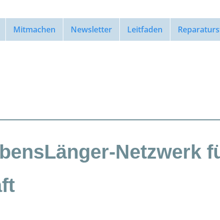
Mitmachen
Newsletter
Leitfaden
Reparaturs
bensLänger-Netzwerk f
ft