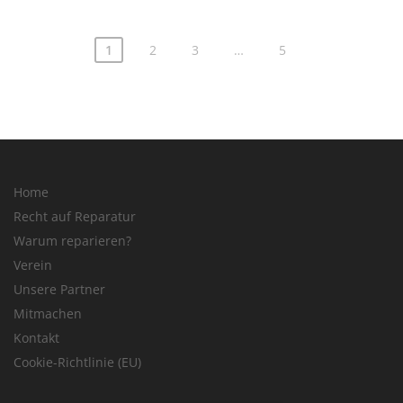
1
2
3
…
5
Home
Recht auf Reparatur
Warum reparieren?
Verein
Unsere Partner
Mitmachen
Kontakt
Cookie-Richtlinie (EU)