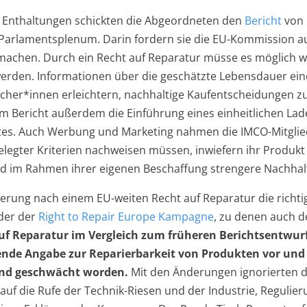
 Enthaltungen schickten die Abgeordneten den
Bericht
von 
Parlamentsplenum. Darin fordern sie die EU-Kommission auf
 machen. Durch ein Recht auf Reparatur müsse es möglich w
werden. Informationen über die geschätzte Lebensdauer ei
ucher*innen erleichtern, nachhaltige Kaufentscheidungen 
em Bericht außerdem die Einführung eines einheitlichen Lad
ates. Auch Werbung und Marketing nahmen die IMCO-Mitglie
gelegter Kriterien nachweisen müssen, inwiefern ihr Produkt
 im Rahmen ihrer eigenen Beschaffung strengere Nachhaltig
ung nach einem EU-weiten Recht auf Reparatur die richtige
eder der
Right to Repair Europe Kampagne
, zu denen auch d
f Reparatur im Vergleich zum früheren Berichtsentwurf
htende Angabe zur Reparierbarkeit von Produkten vor 
sind geschwächt worden.
Mit den Änderungen ignorierten 
 auf die Rufe der Technik-Riesen und der Industrie, Regu