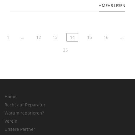
+ MEHR LESEN
1
…
12
13
14
15
16
…
26
Home
Recht auf Reparatur
Warum reparieren?
Verein
Unsere Partner