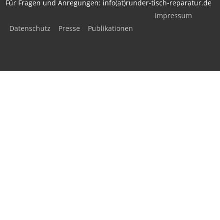
Für Fragen und Anregungen: info(at)runder-tisch-reparatur.de
Impressum
Datenschutz
Presse
Publikationen