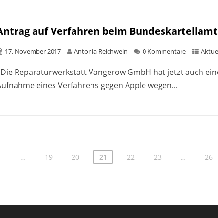
Antrag auf Verfahren beim Bundeskartellamt:
17. November 2017
Antonia Reichwein
0 Kommentare
Aktue
Die Reparaturwerkstatt Vangerow GmbH hat jetzt auch eine
Aufnahme eines Verfahrens gegen Apple wegen...
1
…
19
20
21
22
23
…
26