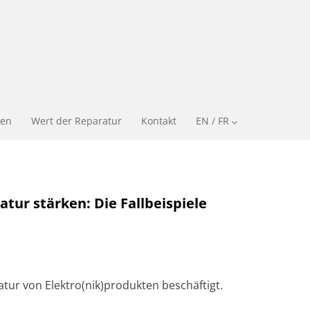
en
Wert der Reparatur
Kontakt
EN / FR
tur stärken: Die Fallbeispiele
tur von Elektro(nik)produkten beschäftigt.