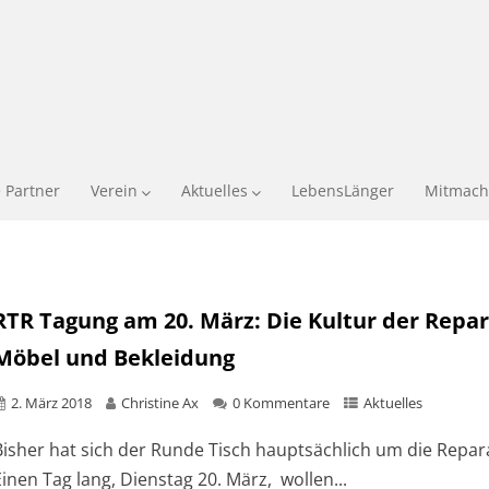
 Partner
Verein
Aktuelles
LebensLänger
Mitmach
RTR Tagung am 20. März: Die Kultur der Repara
Möbel und Bekleidung
2. März 2018
Christine Ax
0 Kommentare
Aktuelles
Bisher hat sich der Runde Tisch hauptsächlich um die Repara
inen Tag lang, Dienstag 20. März, wollen...