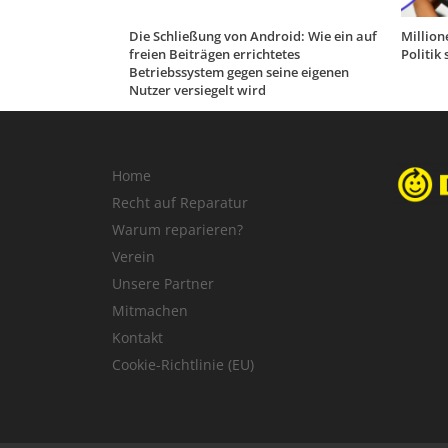
Die Schließung von Android: Wie ein auf
Million
freien Beiträgen errichtetes
Politik
Betriebssystem gegen seine eigenen
Nutzer versiegelt wird
Home
Recht auf Reparatur
Warum reparieren?
Verein
Unsere Partner
Mitmachen
Kontakt
Cookie-Richtlinie (EU)