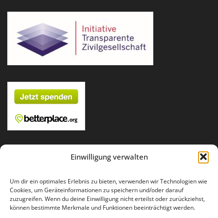
Einwilligung verwalten
Um dir ein optimales Erlebnis zu bieten, verwenden wir Technologien wie
Für Fragen und Anregungen: info(at)runder-tisch-reparatur.de
Cookies, um Geräteinformationen zu speichern und/oder darauf
Impressum
zuzugreifen. Wenn du deine Einwilligung nicht erteilst oder zurückziehst,
können bestimmte Merkmale und Funktionen beeinträchtigt werden.
Datenschutz
Presse
Publikationen