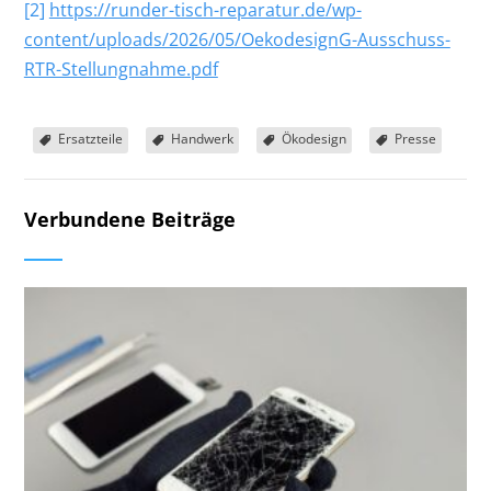
[2]
https://runder-tisch-reparatur.de/wp-
content/uploads/2026/05/OekodesignG-Ausschuss-
RTR-Stellungnahme.pdf
Ersatzteile
Handwerk
Ökodesign
Presse
Verbundene Beiträge