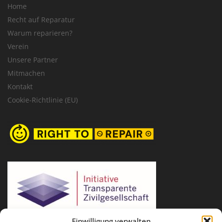
Home
Recht auf Reparatur
Warum reparieren?
Verein
Unsere Partner
Mitmachen
Kontakt
Cookie-Richtlinie (EU)
Einwilligung verwalten