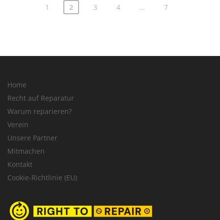
1
2
3
4
…
7
Home
Recht auf Reparatur
Warum reparieren?
Verein
Unsere Partner
Mitmachen
Kontakt
Cookie-Richtlinie (EU)