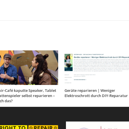
ir-Café kaputte Speaker, Tablet
Geräte reparieren | Weniger
attenspieler selbst reparieren –
Elektroschrott durch DIY-Reparatur
ich das?